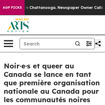
e
Chaos in Chattanooga. Newspaper Owner Calls the P
AGP PICKS
Noir·e·s et queer au
Canada se lance en tant
que première organisation
nationale au Canada pour
les communautés noires