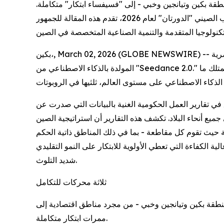
نطقة بكين وتيانجين وخبي - إلى "فسيفساء ابتكار" متكاملة.
مع قرب انعقاد الجلسات العامة السنوية للمجلس الوطني لنواب الشعب واللجنة الوطنية للمؤتمر الاستشاري السياسي للشعب الصيني "الدورتان" لعام 2026، تقدم هذه المقالة للجمهور
بكين،, March 02, 2026 (GLOBE NEWSWIRE) -- في حفل مهرجان الربيع لهذا العام، لم يسرق الأضواء المغنون ولا ممثلو الكوميديا، بل فرقة من الروبوتات الراقصة والمؤثرات البصرية
المولدة بالذكاء الاصطناعي من "Seedance 2.0." وكما أشار المتحدث باسم وزارة الخارجية مؤخرًا، أصبحت الصين أول دولة تتجاوز 5 ملايين براءة اختراع محلية سارية، حيث تمتلك ما
في تقارير العمل الحكومية الغنية بالبيانات التي صدرت عن
ع أنحاء البلاد. تكشف هذه التقارير أن استراتيجية الصين
 حيث تقوم كل مقاطعة - بما في ذلك المناطق ذاتية الحكم
ة الكفاءة التي تعطي الأولوية للابتكار على النمو التقليدي
شديد التلوث.
ثلاثة محركات للتكامل
ي، ومنطقة بكين وتيانجين وخبي - من مجرد مناطق اقتصادية إلى
ممرات ابتكار متكاملة.