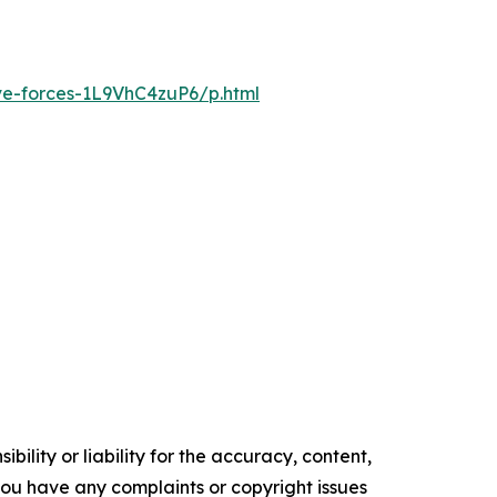
ve-forces-1L9VhC4zuP6/p.html
ility or liability for the accuracy, content,
f you have any complaints or copyright issues