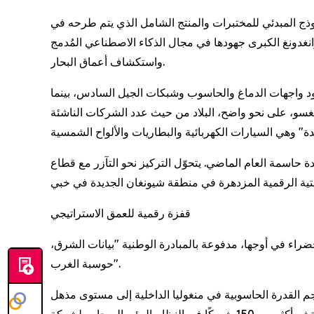
وذج المبدئي للمختبرات والمنتج الشامل الذي يتم طرحه في
 الإنتاج الوطني، والروبوتات الصناعية 40%، تُضاعف منطقة خليج قوانغدونغ الكبرى جهودها في مجال الذكاء الاصطناعي المُدمج
واستكشاف أعماق البحار.
ود واجهات الدماغ والحاسوب وشبكات الجيل السادس، بينما
انغسو، على نحو واضح، البلاد من حيث عدد الشركات الناشئة
 لا تزال بكين تمثل القشرة الدماغية للأمة، حيث حققت إنجازات بارزة في مجال تطوير 210 تقنية رائدة حاسمة العام الماضي. يتحوّل التركيز نحو التآزر مع قطاع
قفزة رقمية للعمق الاستراتيجي
 الخضراء في أوجها، مدفوعة بالمبادرة الوطنية "بيانات الشرق،
حوسبة الغرب".
جم القدرة الحاسوبية في منغوليا الداخلية إلى مستوى مذهل