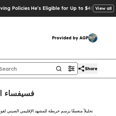
cies
He’s Eligible for Up to $480,000 After Bein
View all
Provided by AGP
Share
CGTN: "فسيفس