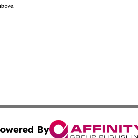
 above.
owered By