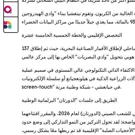
لخالية من الكربون. وتقوم نينغشيا ببناء "وادي الهيدروجين
التخصص الإقليمي والخطة الخمسية الخامسة عشرة
اللافت للانتباه هو التخصص الدقيق لكل مقاطعة. تراهن مقاطعة شانشي على ليزر الأتوثانية؛ وتستغل مقاطعة شاندونغ شريطها الساحلي لإطلاق الأقمار الصناعية البحرية، حيث تم إطلاق 137
لصدفة. إنه الأساس الذي تقوم عليه الخطة الخمسية الخامسة عشرة (2026-2030)، التي تضع الاكتفاء الذاتي التكنولوجي عالي المستوى في صميم عملية
ت الآلات الزراعية الذكية في هيلونغجيانغ أو سلسلة الإلكترونيات "core-light-
screen-touch" في جيانغشي - شبكة وطنية مرنة.
الطريق إلى جلسات "الدورتان" البرلمانية الوطنية
يُعد هذا الحراك المحلي بمثابة مقدمة حاسمة لجلسات المجلس الوطني لنواب الشعب واللجنة الوطنية للمؤتمر الاستشاري السياسي للشعب الصيني (الدورتان) لعام 2026، والمقرر افتتاحهما
طعات واضحة: لقد تحول التركيز من النمو التداركي إلى وضع حدود
لأحجيات الصلبة" الإقليمية قد تم ربطها معًا بشكل رسمي،