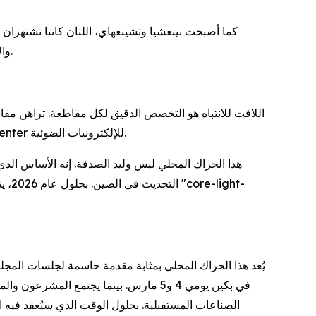
كما أصبحت نينغشيا وتشينغهاي، اللتان كانتا تشتهران 
والأمونيا"، بينما تتجاوز القدرة المركبة للطاقة النظيفة في تشينغهاي الآن 93 بالمائة، مما يغذي جيلاً جديدًا من مراكز البيانات الخضراء.
قمرًا صناعيًا حتى الآن من ميناء الفضاء الشرقي؛ وتقوم مقاطعة هوبي بتحويل "وادي البصريات" الخاص بها إلى مركز عالمي epicenter للإلكترونيات الضوئية.
التح
في بكين يومي 4 و5 مارس. بينما يجتمع ا
الصناعات المستقبلية. بحلول الوقت الذي سيُعقد فيه 