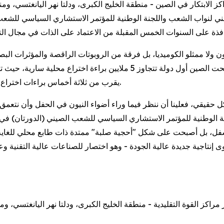
ز الابتكار في الصين - منطقة الخليج الكبرى، ودلتا نهر اليانغتسي، وم
يقرب من ثلاثة أخماس براءات اختراع الذكاء الاصطناعي على مستوى العالم، ثلثيها في الروبوتات.
ل حقيقي، فعلينا أن ننظر فيما وراء أضواء النيون في الحفل وأن نتعمق 
الوطنية للمؤتمر الاستشاري السياسي للشعب الصيني (الدورتان) في جمي
أسفل، بل أصبحت على شكل "أحجية صلبة" ممتدة ذات طابع محلي للغاية
نتاجية جديدة عالية الجودة - وهو اختصار للصناعات عالية التقنية وعالي
تطور مراكز القوة التقليدية - منطقة الخليج الكبرى، ودلتا نهر اليانغتس