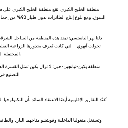
منطقة الخليج الكبرى: تقع منطقة الخليج الكبرى على س
دلتا نهر اليانغتسي: تمتد هذه المنطقة من الساحل الش
تحولت آنهوي - التي كانت تُعرف بجذورها الزراعية التقل
المحتملة التي يتجاوز رأسمالها مليار دولار، مع التركيز على المنتجات "الثلاثة الجديدة" وهي السيارات الكهربائية والبطاريات والألواح الشمسية.
التصنيع في تيانجين - وعلى وجه التحديد في مجال الحوسبة الموثوقة - والبنية التحتية الرقمية المزدهرة في منطقة شيونغان الجديدة في خبي.
تُفنّد التقارير الإقليمية أيضًا الاعتقاد السائد بأن التكنول
وتستغل منغوليا الداخلية وقويتشو مناخهما البارد والطا