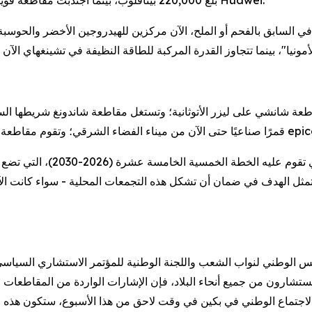
بلغ 220,000 بيتافلوب، بينما اجتذبت مقاطعة قويتشو أكثر من 150 شريكًا في النظام البيئي السحابي لشركة Huawei.
في السابق بالفحم أو الملح، الآن مركزين للهيدروجين الأخضر والحوسبة ا
هذا الحراك المحلي ليس وليد ا
ديث في الصين. بحلول عام 2026، يتمثل الهدف في ضمان أن تشكل هذه التجمعات المحلية - سواء كان
لمشرعون والمستشارون من جميع أنحاء البلاد، فإن الإشارات الواردة من المقا
الاجتماع الوطني في بكين في وقت لاحق من هذا الأسبوع، ستكون هذه "ا