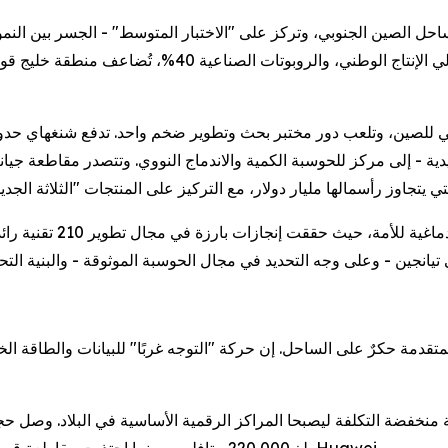
احل الصين الجنوبي، وتركز على "الاختبار المتوسط" - الجسر بين النم
السوق. ومع بلوغ إنتاج الطائرات بدون طيار 90% من إجمالي
رقي للصين، وتلعب دور مختبر بحث وتطوير ضخم واحد. تدفع شنغهاي حد
يدية - إلى مركز للحوسبة الكمية والاندماج النووي. وتتصدر مقاطعة جي
منطقة بكين-تيانجين-خبي:
وجيا المتقدمة حكرٌ على الساحل. إن حركة "التوجه غربًا" للبيانات والطاقة
قة منخفضة التكلفة ليصبحا المراكز الرقمية الأساسية في البلاد. وصل ح